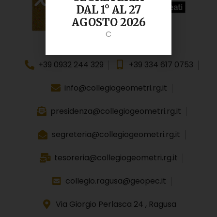
DAL 1° AL 27
AGOSTO 2026
C
+39 0932 244 329
+39 334 617 0753
info@collegiogeometri.rg.it
presidenza@collegiogeometri.rg.it
segreteria@collegiogeometri.rg.it
tesoreria@collegiogeometri.rg.it
collegio.ragusa@geopec.it
Via Giorgio Perlasca 24 , Ragusa