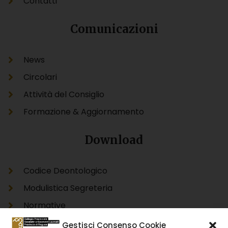
Contatti
Comunicazioni
News
Circolari
Attività del Consiglio
Formazione & Aggiornamento
Download
Codice Deontologico
Modulistica Segreteria
Normative
Modello Unico Informatico Catastale DOCFA
Gestisci Consenso Cookie