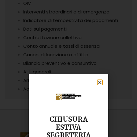
OIV
Interventi straordinari e di emergenza
Indicatore di tempestività dei pagamenti
Dati sui pagamenti
Contrattazione collettiva
Conto annuale e tassi di assenza
Canoni di locazione o affitto
Bilancio preventivo e consuntivo
Atti generali
Articolazione degli uffici
Accesso civico
CHIUSURA
ESTIVA
SEGRETERIA