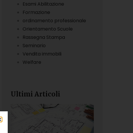
Esami Abilitazione
Formazione
ordinamento professionale
Orientamento Scuole
Rassegna Stampa
Seminario
Vendita immobili
Welfare
Ultimi Articoli