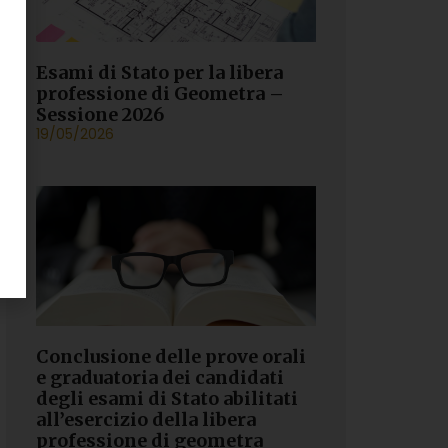
Esami di Stato per la libera
professione di Geometra –
Sessione 2026
19/05/2026
Conclusione delle prove orali
e graduatoria dei candidati
degli esami di Stato abilitati
all’esercizio della libera
professione di geometra