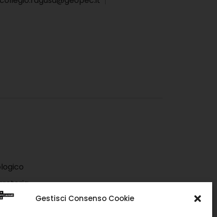
collegio.ragusa@geopec.it
logico
greteria
Gestisci Consenso Cookie
 Informatico Catastale DOCFA