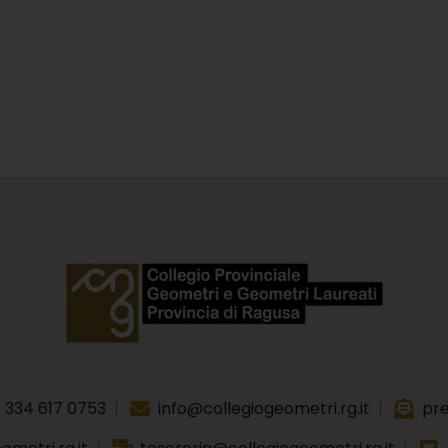
 334 617 0753
info@collegiogeometri.rg.it
pre