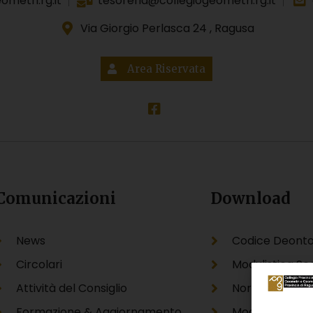
metri.rg.it
tesoreria@collegiogeometri.rg.it
Via Giorgio Perlasca 24 , Ragusa
Area Riservata
Comunicazioni
Download
News
Codice Deonto
Circolari
Modulistica Se
Attività del Consiglio
Normative
Formazione & Aggiornamento
Modello Unico