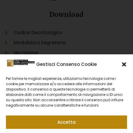
Download
Codice Deontologico
Modulistica Segreteria
Normative
Modello Unico Informatico Catastale DOCFA
Gestisci Consenso Cookie
Modello Unico Informatico Catastale PREGEO
Per fornire le migliori esperienze, utilizziamo tecnologie come i
Accertamento Proprietà Immobiliare Urbana
cookie per memorizzare e/o accedere alle informazioni del
DOCFA
dispositivo. Il consenso a queste tecnologie ci permetterà di
elaborare dati come il comportamento di navigazione o ID unici
Accertamento Proprietà Immobiliare Urbana
su questo sito. Non acconsentire o ritirare il consenso può influire
negativamente su alcune caratteristiche e funzioni.
PREGEO
Accetta
Privacy Policy
Cookie Policy