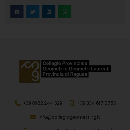
+39 0932 244 329
+39 334 617 0753
info@collegiogeometri.rg.it