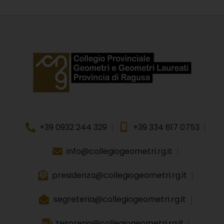
+39 0932 244 329
+39 334 617 0753
info@collegiogeometri.rg.it
presidenza@collegiogeometri.rg.it
segreteria@collegiogeometri.rg.it
tesoreria@collegiogeometri.rg.it