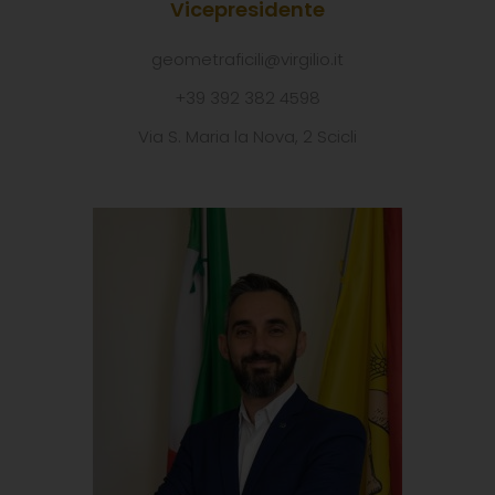
Vicepresidente
geometraficili@virgilio.it
+39 392 382 4598
Via S. Maria la Nova, 2 Scicli