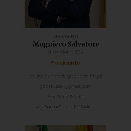
Geometra
Mugnieco Salvatore
N. Iscrizione: 1292
Presidente
presidenza@collegiogeometri.rg.it
geostudio11@gmail.com
+39 393 839 6914
Via Sacro Cuore, 12 Modica