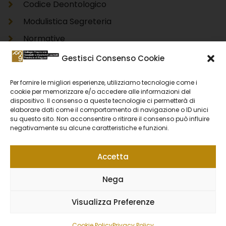
Codice Deontologico
Modulistica Segreteria
Normative
Modello Unico Informatico Catastale DOCFA
Gestisci Consenso Cookie
Modello Unico Informatico Catastale PREGEO
Per fornire le migliori esperienze, utilizziamo tecnologie come i
Accertamento Proprietà Immobiliare Urbana
cookie per memorizzare e/o accedere alle informazioni del
dispositivo. Il consenso a queste tecnologie ci permetterà di
DOCFA
elaborare dati come il comportamento di navigazione o ID unici
Accertamento Proprietà Immobiliare Urbana
su questo sito. Non acconsentire o ritirare il consenso può influire
negativamente su alcune caratteristiche e funzioni.
PREGEO
Accetta
Privacy Policy
Cookie Policy
Nega
Segnalazione Whistleblowing
Visualizza Preferenze
Copyright © 2023. Tutti i diritti riservati. Powered by
Formability
.
Cookie Policy
Privacy Policy