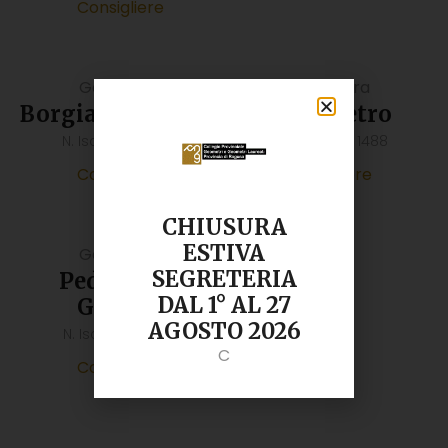
Consigliere
Geometra
Geometra
Borgia Guglielmo
Savà Pietro
N. Iscrizione: 1370
N. Iscrizione: 1488
Consigliere
Consigliere
CHIUSURA
ESTIVA
Geometra
SEGRETERIA
Pedriglieri
DAL 1° AL 27
Giorgio
AGOSTO 2026
N. Iscrizione: 1581
C
Consigliere