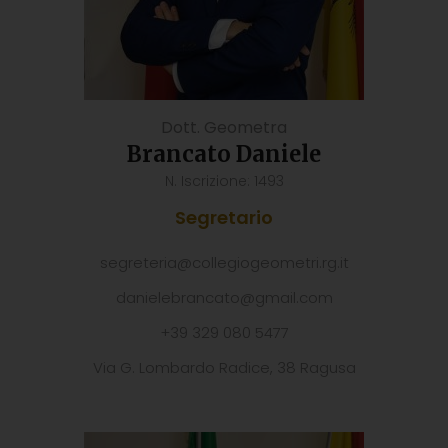
Dott. Geometra
Brancato Daniele
N. Iscrizione: 1493
Segretario
segreteria@collegiogeometri.rg.it
danielebrancato@gmail.com
+39 329 080 5477
Via G. Lombardo Radice, 38 Ragusa