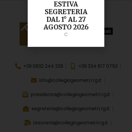
ESTIVA
SEGRETERIA
DAL 1° AL 27
AGOSTO 2026
C
+39 0932 244 329
+39 334 617 0753
info@collegiogeometri.rg.it
presidenza@collegiogeometri.rg.it
segreteria@collegiogeometri.rg.it
tesoreria@collegiogeometri.rg.it