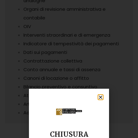
analoghe
Organi di revisione amministrativa e
contabile
OIV
Interventi straordinari e di emergenza
Indicatore di tempestività dei pagamenti
Dati sui pagamenti
Contrattazione collettiva
Conto annuale e tassi di assenza
Canoni di locazione o affitto
Bilancio preventivo e consuntivo
Atti generali
Articolazione degli uffici
Accesso civico
CHIUSURA