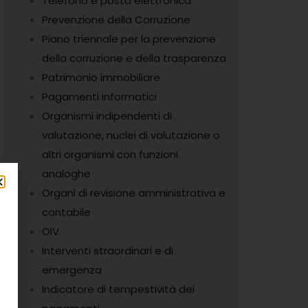
Telefono e posta elettronica
Prevenzione della Corruzione
Piano triennale per la prevenzione
della corruzione e della trasparenza
Patrimonio immobiliare
Pagamenti informatici
Organismi indipendenti di
valutazione, nuclei di valutazione o
altri organismi con funzioni
analoghe
Organi di revisione amministrativa e
contabile
OIV
Interventi straordinari e di
emergenza
Indicatore di tempestività dei