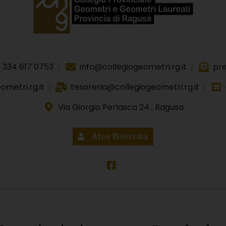
 334 617 0753
info@collegiogeometri.rg.it
pre
metri.rg.it
tesoreria@collegiogeometri.rg.it
Via Giorgio Perlasca 24 , Ragusa
Area Riservata