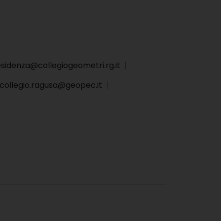
sidenza@collegiogeometri.rg.it
collegio.ragusa@geopec.it