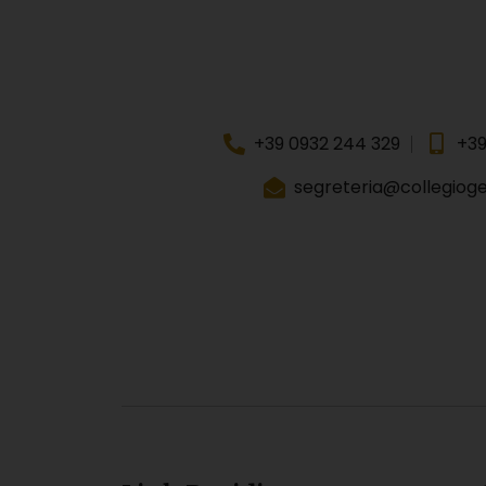
+39 0932 244 329
+39
segreteria@collegiogeo