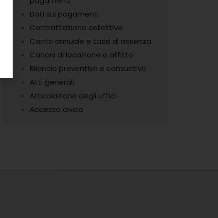
pagamenti
Dati sui pagamenti
Contrattazione collettiva
Conto annuale e tassi di assenza
Canoni di locazione o affitto
Bilancio preventivo e consuntivo
Atti generali
Articolazione degli uffici
Accesso civico