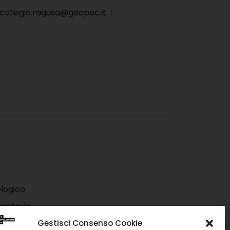
collegio.ragusa@geopec.it
logico
greteria
Gestisci Consenso Cookie