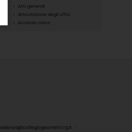
Atti generali
Articolazione degli uffici
Accesso civico
sidenza@collegiogeometri.rg.it