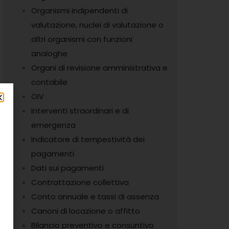
Organismi indipendenti di
valutazione, nuclei di valutazione o
altri organismi con funzioni
analoghe
Organi di revisione amministrativa e
contabile
OIV
Interventi straordinari e di
emergenza
Indicatore di tempestività dei
pagamenti
Dati sui pagamenti
Contrattazione collettiva
Conto annuale e tassi di assenza
Canoni di locazione o affitto
Bilancio preventivo e consuntivo