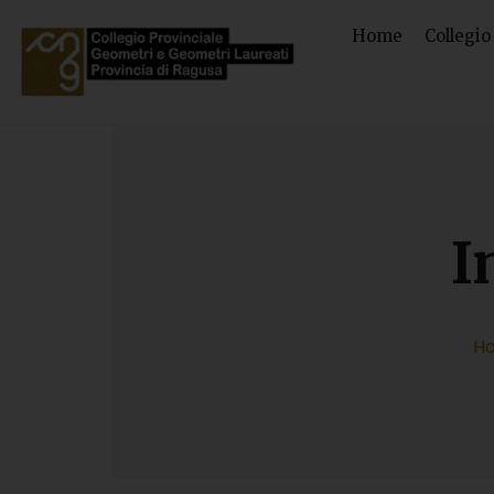
Home
Collegio
I
H