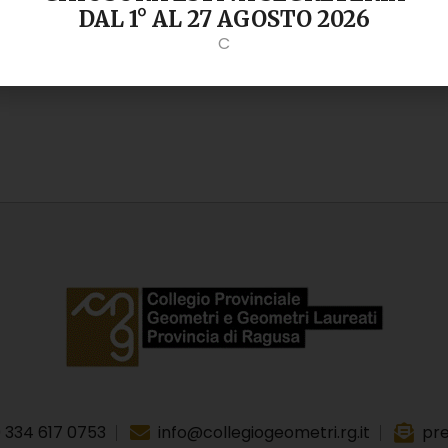
DAL 1° AL 27 AGOSTO 2026
C
 334 617 0753
info@collegiogeometri.rg.it
pre