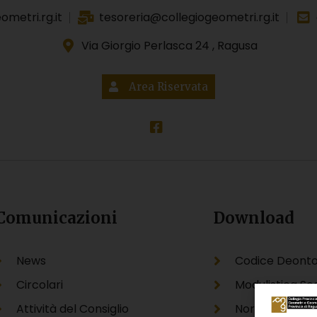
metri.rg.it
tesoreria@collegiogeometri.rg.it
Via Giorgio Perlasca 24 , Ragusa
Area Riservata
Comunicazioni
Download
News
Codice Deonto
Circolari
Modulistica Se
Attività del Consiglio
Normative