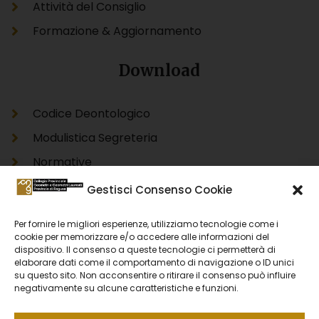
Attività del Consiglio
Formazione & Aggiornamento
Download
Codice Deontologico
Modulistica Segreteria
Normative
Modello Unico Informatico Catastale DOCFA
Gestisci Consenso Cookie
Modello Unico Informatico Catastale PREGEO
Per fornire le migliori esperienze, utilizziamo tecnologie come i
Accertamento Proprietà Immobiliare Urbana
cookie per memorizzare e/o accedere alle informazioni del
dispositivo. Il consenso a queste tecnologie ci permetterà di
DOCFA
elaborare dati come il comportamento di navigazione o ID unici
Accertamento Proprietà Immobiliare Urbana
su questo sito. Non acconsentire o ritirare il consenso può influire
negativamente su alcune caratteristiche e funzioni.
PREGEO