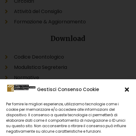
Circolari
Attività del Consiglio
Formazione & Aggiornamento
Download
Codice Deontologico
Modulistica Segreteria
Normative
Modello Unico Informatico Catastale DOCFA
Gestisci Consenso Cookie
Modello Unico Informatico Catastale PREGEO
Per fornire le migliori esperienze, utilizziamo tecnologie come i
Accertamento Proprietà Immobiliare Urbana
cookie per memorizzare e/o accedere alle informazioni del
dispositivo. Il consenso a queste tecnologie ci permetterà di
DOCFA
elaborare dati come il comportamento di navigazione o ID unici
Accertamento Proprietà Immobiliare Urbana
su questo sito. Non acconsentire o ritirare il consenso può influire
negativamente su alcune caratteristiche e funzioni.
PREGEO