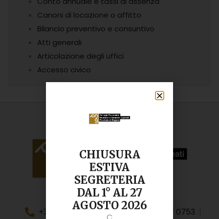
Conto annuale e tassi di assenza
Canoni di locazione o affitto
Bilancio preventivo e consuntivo
Atti generali
Articolazione degli uffici
Accesso civico
CHIUSURA
ESTIVA
SEGRETERIA
DAL 1° AL 27
AGOSTO 2026
+39 0932 244 329
+39 334 617 0753
C