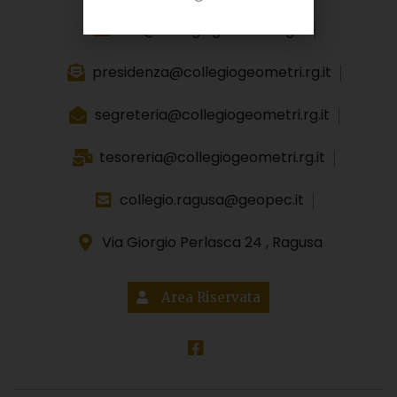
info@collegiogeometri.rg.it
presidenza@collegiogeometri.rg.it
segreteria@collegiogeometri.rg.it
tesoreria@collegiogeometri.rg.it
collegio.ragusa@geopec.it
Via Giorgio Perlasca 24 , Ragusa
Area Riservata