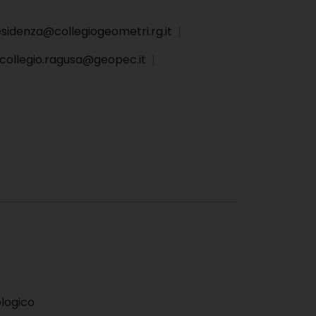
sidenza@collegiogeometri.rg.it
collegio.ragusa@geopec.it
logico