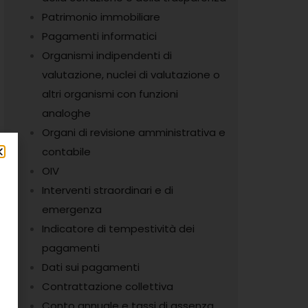
Patrimonio immobiliare
Pagamenti informatici
Organismi indipendenti di
valutazione, nuclei di valutazione o
altri organismi con funzioni
analoghe
Organi di revisione amministrativa e
contabile
OIV
Interventi straordinari e di
emergenza
Indicatore di tempestività dei
pagamenti
Dati sui pagamenti
Contrattazione collettiva
Conto annuale e tassi di assenza