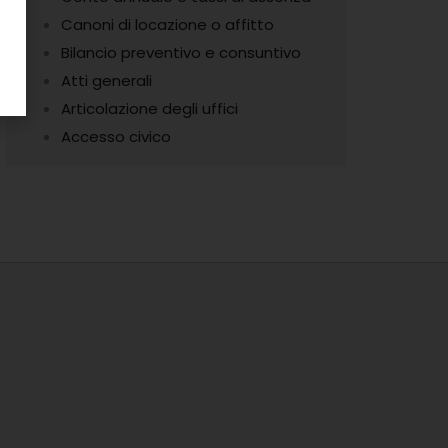
Canoni di locazione o affitto
Bilancio preventivo e consuntivo
Atti generali
Articolazione degli uffici
Accesso civico