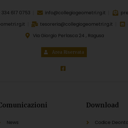
 334 617 0753
info@collegiogeometri.rg.it
pre
metri.rg.it
tesoreria@collegiogeometri.rg.it
Via Giorgio Perlasca 24 , Ragusa
Area Riservata
Comunicazioni
Download
News
Codice Deonto