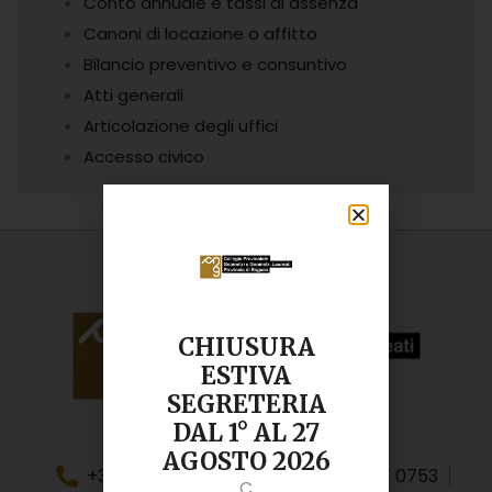
Conto annuale e tassi di assenza
Canoni di locazione o affitto
Bilancio preventivo e consuntivo
Atti generali
Articolazione degli uffici
Accesso civico
CHIUSURA
ESTIVA
SEGRETERIA
DAL 1° AL 27
AGOSTO 2026
+39 0932 244 329
+39 334 617 0753
C