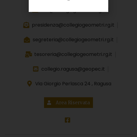
info@collegiogeometri.rg.it
presidenza@collegiogeometri.rg.it
segreteria@collegiogeometri.rg.it
tesoreria@collegiogeometri.rg.it
collegio.ragusa@geopec.it
Via Giorgio Perlasca 24 , Ragusa
Area Riservata