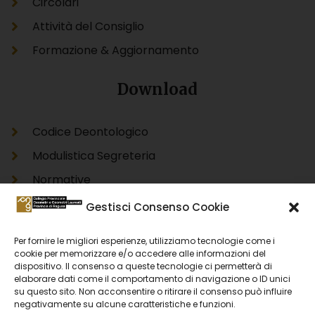
Circolari
Attività del Consiglio
Formazione & Aggiornamento
Download
Codice Deontologico
Modulistica Segreteria
Normative
Modello Unico Informatico Catastale DOCFA
Gestisci Consenso Cookie
Modello Unico Informatico Catastale PREGEO
Per fornire le migliori esperienze, utilizziamo tecnologie come i
Accertamento Proprietà Immobiliare Urbana
cookie per memorizzare e/o accedere alle informazioni del
dispositivo. Il consenso a queste tecnologie ci permetterà di
DOCFA
elaborare dati come il comportamento di navigazione o ID unici
Accertamento Proprietà Immobiliare Urbana
su questo sito. Non acconsentire o ritirare il consenso può influire
negativamente su alcune caratteristiche e funzioni.
PREGEO