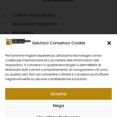
Codice Deontologico
Modulistica Segreteria
Normative
Modello Unico Informatico Catastale DOCFA
Gestisci Consenso Cookie
Modello Unico Informatico Catastale PREGEO
Per fornire le migliori esperienze, utilizziamo tecnologie come i
Accertamento Proprietà Immobiliare Urbana
cookie per memorizzare e/o accedere alle informazioni del
dispositivo. Il consenso a queste tecnologie ci permetterà di
DOCFA
elaborare dati come il comportamento di navigazione o ID unici
Accertamento Proprietà Immobiliare Urbana
su questo sito. Non acconsentire o ritirare il consenso può influire
negativamente su alcune caratteristiche e funzioni.
PREGEO
Accetta
Privacy Policy
Cookie Policy
Nega
Segnalazione Whistleblowing