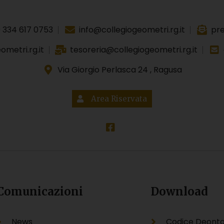
 334 617 0753
info@collegiogeometri.rg.it
pre
metri.rg.it
tesoreria@collegiogeometri.rg.it
Via Giorgio Perlasca 24 , Ragusa
Area Riservata
Comunicazioni
Download
News
Codice Deonto