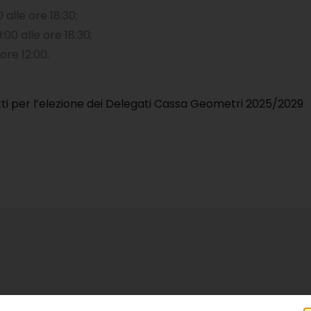
alle ore 18:30;
00 alle ore 18:30;
ore 12:00.
ti per l’elezione dei Delegati Cassa Geometri 2025/2029