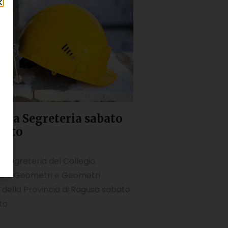
ura Segreteria sabato
osto
025
 Segreteria del Collegio
iale Geometri e Geometri
 della Provincia di Ragusa sabato
to