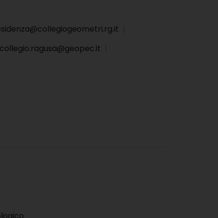
sidenza@collegiogeometri.rg.it
collegio.ragusa@geopec.it
logico