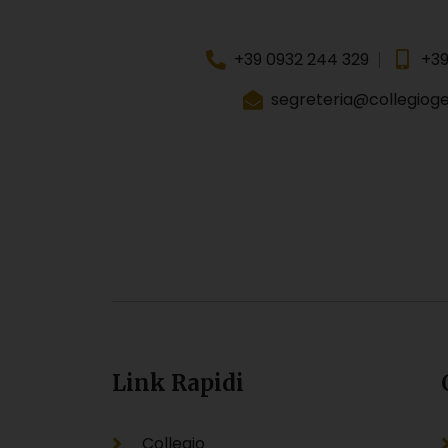
+39 0932 244 329
+39
segreteria@collegiogeo
Link Rapidi
Collegio