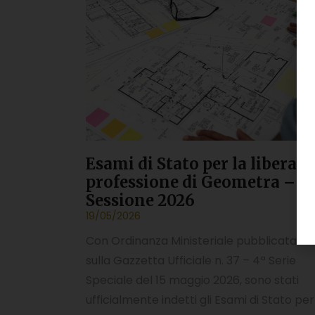
Esami di Stato per la libera
professione di Geometra –
Sessione 2026
19/05/2026
Con Ordinanza Ministeriale pubblicata
sulla Gazzetta Ufficiale n. 37 – 4ª Serie
Speciale del 15 maggio 2026, sono stati
ufficialmente indetti gli Esami di Stato per